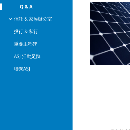
Q & A
信託 & 家族辦公室
投行 & 私行
重要里程碑
ASJ 活動足跡
聯繫ASJ