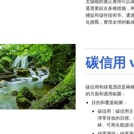
太陽能的廣泛應用可以
還需要綜合多種措施，
捕捉和儲存技術等。通
化挑戰，實現全球的氣
碳信用 
碳信用和綠電憑證是兩
的方面和適用範圍：
目的和覆蓋範圍：
碳信用：碳信用主
淨零排放的目標。
林、可再生能源項
綠電憑證：綠電憑