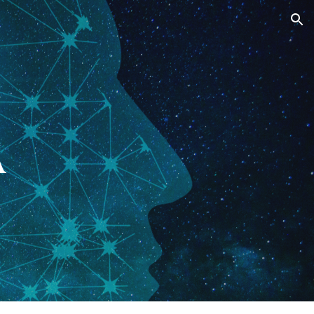
ion
A