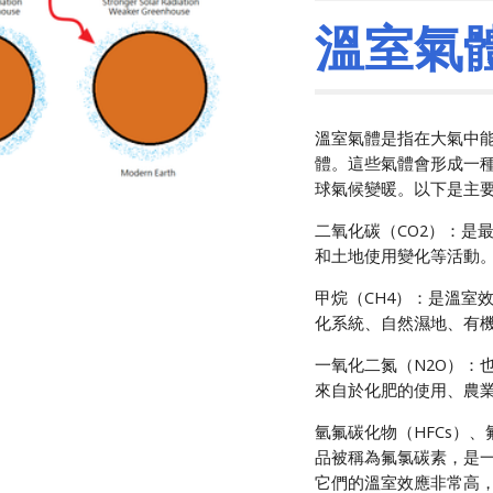
溫室氣
溫室氣體是指在大氣中
體。這些氣體會形成一
球氣候變暖。以下是主
二氧化碳（CO2）：是
和土地使用變化等活動
甲烷（CH4）：是溫室
化系統、自然濕地、有
一氧化二氮（N2O）：
來自於化肥的使用、農
氫氟碳化物（HFCs）、
品被稱為氟氯碳素，是
它們的溫室效應非常高