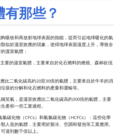
體有那些
？
能夠吸收和再放射地球表面的熱能，從而引起地球暖化的氣
種類似於溫室效應的現象，使得地球表面溫度上升，導致全
要的溫室氣體：
最主要的溫室氣體，主要來自於化石燃料的燃燒、森林砍伐
。
效應比二氧化碳高約20至30倍的氣體，主要來自於牛羊的消
機垃圾的分解和化石燃料的產量和運輸等。
也稱笑氣，是溫室效應比二氧化碳高約300倍的氣體，主要
業生產和一些工業過程。
氟氯碳化物（CFCs）和氫氯碳化物（HCFCs）：這些化學
一類人造的氣體，主要用於製冷、空調和發泡等工業應用。
，可達到數千倍以上。