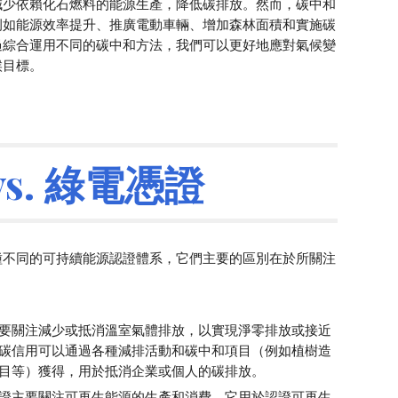
減少依賴化石燃料的能源生產，降低碳排放。然而，碳中和
例如能源效率提升、推廣電動車輛、增加森林面積和實施碳
過綜合運用不同的碳中和方法，我們可以更好地應對氣候變
候目標。
vs. 綠電憑證
種不同的可持續能源認證體系，它們主要的區別在於所關注
要關注減少或抵消溫室氣體排放，以實現淨零排放或接近
碳信用可以通過各種減排活動和碳中和項目（例如植樹造
目等）獲得，用於抵消企業或個人的碳排放。
證主要關注可再生能源的生產和消費。它用於認證可再生