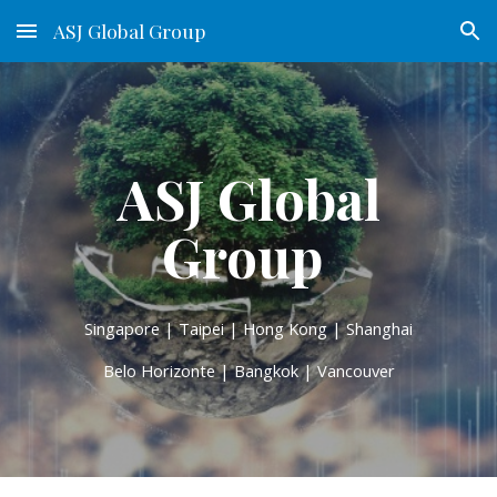
ASJ Global Group
Skip to main content
Skip to navigation
ASJ Global
Group
Singapore | Taipei | Hong Kong | Shanghai
Belo Horizonte | Bangkok | Vancouver