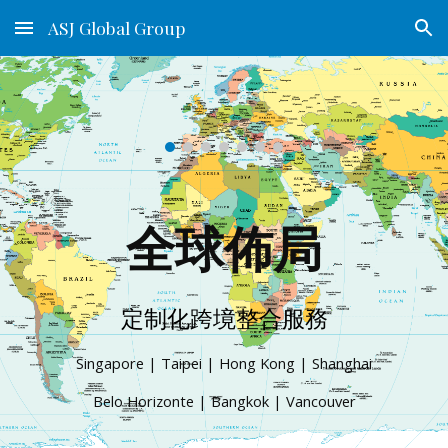
ASJ Global Group
Skip to main content
Skip to navigation
全球佈局
定制化跨境整合服務
Singapore | Taipei | Hong Kong | Shanghai
Belo Horizonte | Bangkok | Vancouver